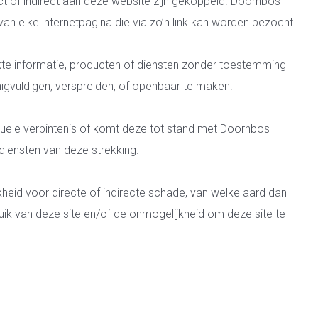
ect of indirect aan deze website zijn gekoppeld. Doornbos
van elke internetpagina die via zo’n link kan worden bezocht.
kte informatie, producten of diensten zonder toestemming
igvuldigen, verspreiden, of openbaar te maken.
tuele verbintenis of komt deze tot stand met Doornbos
 diensten van deze strekking.
heid voor directe of indirecte schade, van welke aard dan
ruik van deze site en/of de onmogelijkheid om deze site te